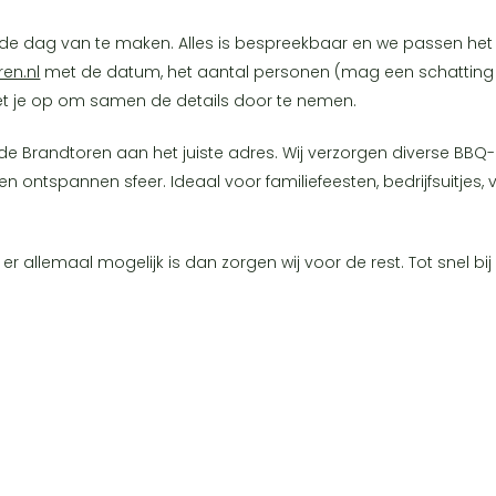
 dag van te maken. Alles is bespreekbaar en we passen het 
en.nl
met de datum, het aantal personen (mag een schatting zijn
t je op om samen de details door te nemen.
ude Brandtoren aan het juiste adres. Wij verzorgen diverse B
en ontspannen sfeer. Ideaal voor familiefeesten, bedrijfsuitjes
r allemaal mogelijk is dan zorgen wij voor de rest. Tot snel b