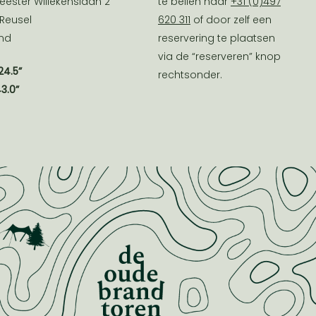
ester Willekenslaan 2
te bellen naar
+31 (0)497
 Reusel
620 311
of door zelf een
nd
reservering te plaatsen
via de “reserveren” knop
24.5”
rechtsonder.
43.0”